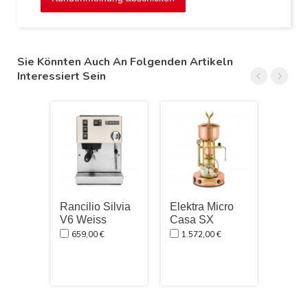
Sie Könnten Auch An Folgenden Artikeln
Interessiert Sein
Rancilio Silvia
Elektra Micro
Ranci
V6 Weiss
Casa SX
V6 E 
Editi
659,00 €
1.572,00 €
Eure
Silen
971,