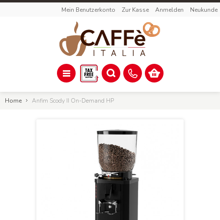
Mein Benutzerkonto
Zur Kasse
Anmelden
Neukunde
Home
Anfim Scody II On-Demand HP