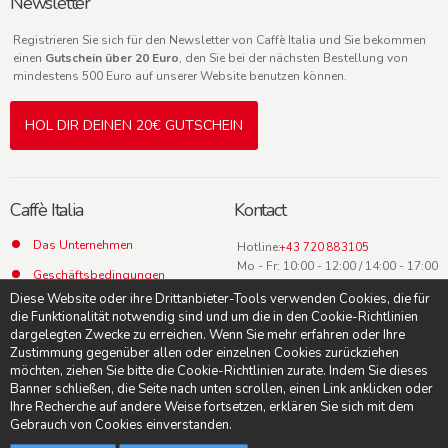
Newsletter
Registrieren Sie sich für den Newsletter von Caffè Italia und Sie bekommen
einen
Gutschein über 20 Euro
, den Sie bei der nächsten Bestellung von
mindestens 500 Euro auf unserer Website benutzen können.
HOL DIR DEINEN 20€ GUTSCHEIN
Caffè Italia
Kontact
Das Unternehmen
Hotline:
+43 720 883105
Mo - Fr: 10:00 - 12:00 / 14:00 - 17:00
Geschäftsbedingungen
Uhr
Diese Website oder ihre Drittanbieter-Tools verwenden Cookies, die für
Datenschutz
die Funktionalität notwendig sind und um die in den Cookie-Richtlinien
dargelegten Zwecke zu erreichen. Wenn Sie mehr erfahren oder Ihre
Kontact
Zustimmung gegenüber allen oder einzelnen Cookies zurückziehen
möchten, ziehen Sie bitte die Cookie-Richtlinien zurate. Indem Sie dieses
Banner schließen, die Seite nach unten scrollen, einen Link anklicken oder
Ihre Recherche auf andere Weise fortsetzen, erklären Sie sich mit dem
Gebrauch von Cookies einverstanden.
© Caffè Italia -
Suche AGB
-
Impressum
-
Datenschutzerklärung
-
Cookie-
Richtlinien