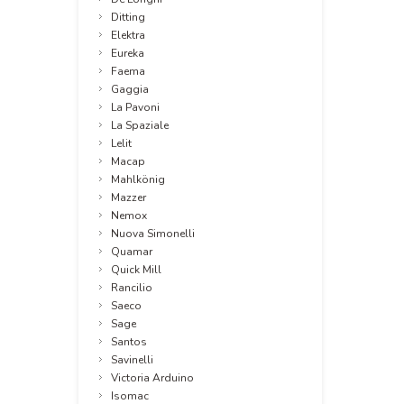
Ditting
Elektra
Eureka
Faema
Gaggia
La Pavoni
La Spaziale
Lelit
Macap
Mahlkönig
Mazzer
Nemox
Nuova Simonelli
Quamar
Quick Mill
Rancilio
Saeco
Sage
Santos
Savinelli
Victoria Arduino
Isomac