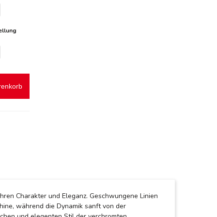
ellung
renkorb
ch ihren Charakter und Eleganz. Geschwungene Linien
chine, während die Dynamik sanft von der
chen und elegenten Stil der verchromten