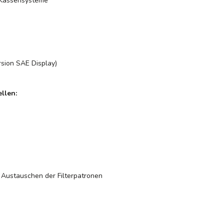
e Kassensysteme
rsion SAE Display)
llen:
 Austauschen der Filterpatronen