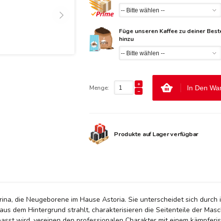
Füge unseren Kaffee zu deiner Best
hinzu
Menge:
In Den Wa
Produkte auf Lager verfügbar
Sabrina, die Neugeborene im Hause Astoria. Sie unterscheidet sich dur
us dem Hintergrund strahlt, charakterisieren die Seitenteile der Mas
sst wird, vereinen den professionalen Charakter mit einem kämpferis