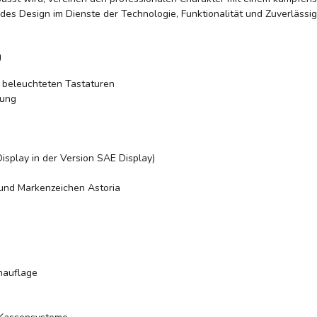
s Design im Dienste der Technologie, Funktionalität und Zuverlässigk
g
g beleuchteten Tastaturen
gung
isplay in der Version SAE Display)
 und Markenzeichen Astoria
nauflage