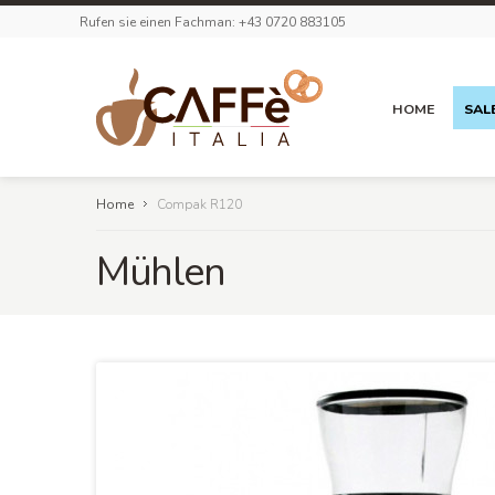
Rufen sie einen Fachman: +43 0720 883105
HOME
SAL
Home
Compak R120
Mühlen