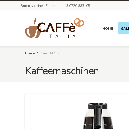
Rufen sie einen Fachman: +43 0720 883105
HOME
SAL
Home
Crem M2 TK
Kaffeemaschinen