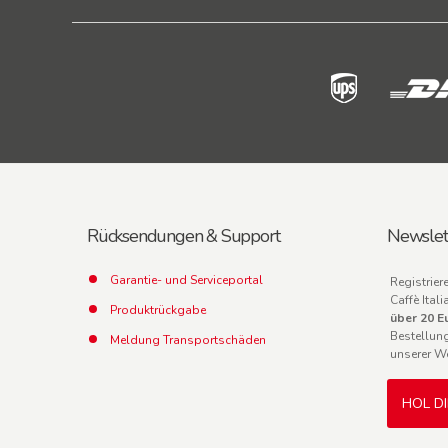
Rücksendungen & Support
Newslet
Garantie- und Serviceportal
Registrier
Caffè Ita
Produktrückgabe
über 20 E
Bestellun
Meldung Transportschäden
unserer W
HOL D