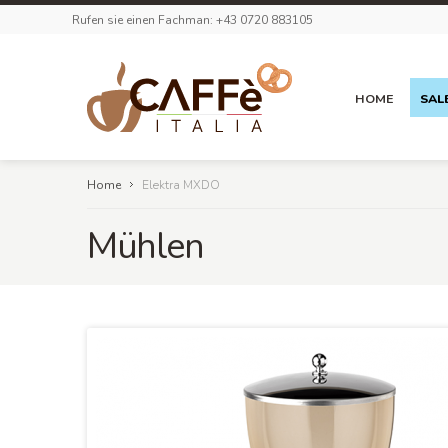
Rufen sie einen Fachman: +43 0720 883105
HOME
SAL
Home
Elektra MXDO
Mühlen