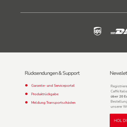
Rücksendungen & Support
Newslet
Garantie- und Serviceportal
Registrier
Caffè Ita
Produktrückgabe
über 20 E
Bestellun
Meldung Transportschäden
unserer W
HOL D