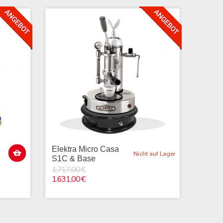
Elektra Micro Casa
Elekt
Nicht auf Lager
S1C & Base
Elekt
Base
1.717,00 €
1.631,00 €
2.2
2.1