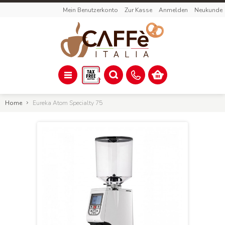
Mein Benutzerkonto
Zur Kasse
Anmelden
Neukunde
Home
Eureka Atom Specialty 75