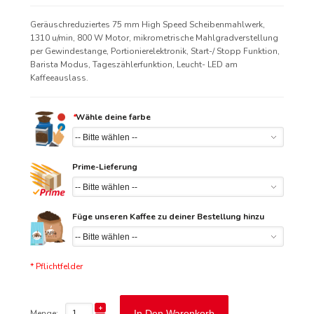
Geräuschreduziertes 75 mm High Speed Scheibenmahlwerk,
1310 u/min, 800 W Motor, mikrometrische Mahlgradverstellung
per Gewindestange, Portionierelektronik, Start-/ Stopp Funktion,
Barista Modus, Tageszählerfunktion, Leucht- LED am
Kaffeeauslass.
*
Wähle deine farbe
Prime-Lieferung
Füge unseren Kaffee zu deiner Bestellung hinzu
* Pflichtfelder
Menge:
In Den Warenkorb