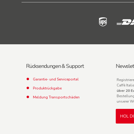
Rücksendungen & Support
Newslet
Garantie- und Serviceportal
Registrier
Caffè Ita
Produktrückgabe
über 20 E
Bestellun
Meldung Transportschäden
unserer W
HOL D