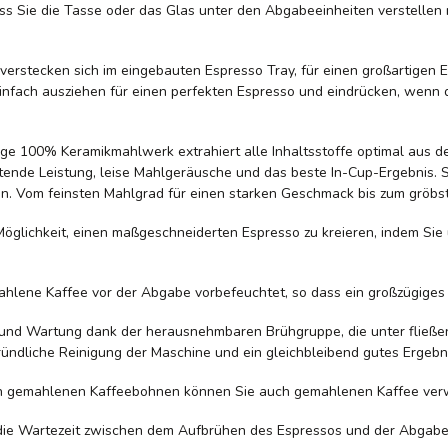
Sie die Tasse oder das Glas unter den Abgabeeinheiten verstellen mü
 verstecken sich im eingebauten Espresso Tray, für einen großartigen 
 einfach ausziehen für einen perfekten Espresso und eindrücken, wen
ge 100% Keramikmahlwerk extrahiert alle Inhaltsstoffe optimal aus 
ltende Leistung, leise Mahlgeräusche und das beste In-Cup-Ergebnis. 
en. Vom feinsten Mahlgrad für einen starken Geschmack bis zum gröbst
Möglichkeit, einen maßgeschneiderten Espresso zu kreieren, indem Sie
lene Kaffee vor der Abgabe vorbefeuchtet, so dass ein großzügiges
und Wartung dank der herausnehmbaren Brühgruppe, die unter fließen
ründliche Reinigung der Maschine und ein gleichbleibend gutes Ergebni
isch gemahlenen Kaffeebohnen können Sie auch gemahlenen Kaffee verwe
 die Wartezeit zwischen dem Aufbrühen des Espressos und der Abgabe