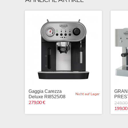
Gaggia Carezza
GRAN
Nicht auf Lager
Deluxe RI8525/08
PRES
279,00 €
249,00
199,00