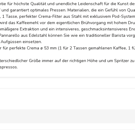
tie für höchste Qualität und unendliche Leidenschaft für die Kunst de
und garantiert optimales Pressen. Materialien, die ein Gefühl von Qual
1 Tasse, perfekter Crema-Filter aus Stahl mit exklusivem Pod-System
wird das Kaffeemehl vor dem eigentlichen Brühvorgang mit hohem Dru
hmäßigere Extraktion und ein intensiveres, geschmacksintensiveres En
annarello aus Edelstahl können Sie wie ein traditioneller Barista vo
 Aufgüssen einsetzen.
 für perfekte Crema ø 53 mm (1 für 2 Tassen gemahlenen Kaffee, 1 fü
erschiedlicher Größe immer auf der richtigen Höhe und um Spritzer zu
spressos.