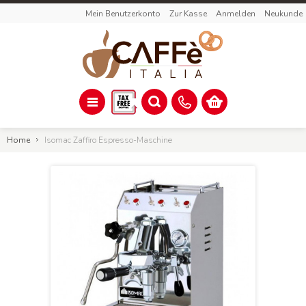
Mein Benutzerkonto
Zur Kasse
Anmelden
Neukunde
Home
Isomac Zaffiro Espresso-Maschine