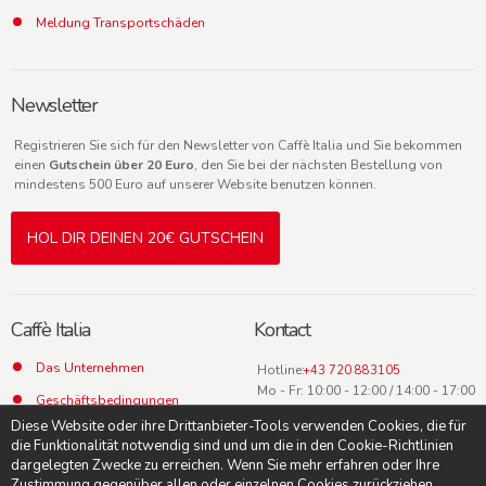
Meldung Transportschäden
Newsletter
Registrieren Sie sich für den Newsletter von Caffè Italia und Sie bekommen
einen
Gutschein über 20 Euro
, den Sie bei der nächsten Bestellung von
mindestens 500 Euro auf unserer Website benutzen können.
HOL DIR DEINEN 20€ GUTSCHEIN
Caffè Italia
Kontact
Das Unternehmen
Hotline:
+43 720 883105
Mo - Fr: 10:00 - 12:00 / 14:00 - 17:00
Geschäftsbedingungen
Uhr
Diese Website oder ihre Drittanbieter-Tools verwenden Cookies, die für
Datenschutz
die Funktionalität notwendig sind und um die in den Cookie-Richtlinien
dargelegten Zwecke zu erreichen. Wenn Sie mehr erfahren oder Ihre
Kontact
Zustimmung gegenüber allen oder einzelnen Cookies zurückziehen