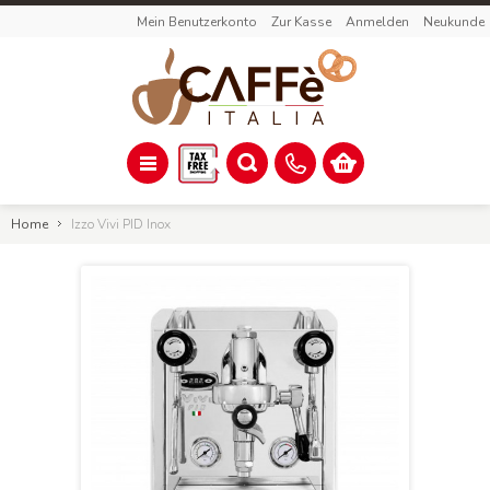
Mein Benutzerkonto
Zur Kasse
Anmelden
Neukunde
Home
Izzo Vivi PID Inox