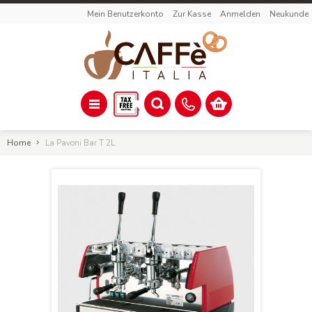
Mein Benutzerkonto
Zur Kasse
Anmelden
Neukunde
Home
La Pavoni Bar T 2L