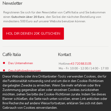
Newsletter
Registrieren Sie sich für den Newsletter von Caffè Italia und Sie bekommen
einen
Gutschein über 20 Euro
, den Sie bei der nächsten Bestellung von
mindestens 500 Euro auf unserer Website benutzen können.
HOL DIR DEINEN 20€ GUTSCHEIN
Caffè Italia
Kontact
Das Unternehmen
Hotline:
+43 720 883105
Mo - Fr: 10:00 - 12:00 / 14:00 - 17:00
Geschäftsbedingungen
Uhr
Diese Website oder ihre Drittanbieter-Tools verwenden Cookies, die für
Datenschutz
die Funktionalität notwendig sind und um die in den Cookie-Richtlinien
dargelegten Zwecke zu erreichen. Wenn Sie mehr erfahren oder Ihre
Kontact
Zustimmung gegenüber allen oder einzelnen Cookies zurückziehen
möchten, ziehen Sie bitte die Cookie-Richtlinien zurate. Indem Sie dieses
Banner schließen, die Seite nach unten scrollen, einen Link anklicken oder
Ihre Recherche auf andere Weise fortsetzen, erklären Sie sich mit dem
Gebrauch von Cookies einverstanden.
© Caffè Italia -
Suche AGB
-
Impressum
-
Datenschutzerklärung
-
Cookie-