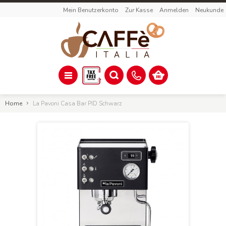
Mein Benutzerkonto
Zur Kasse
Anmelden
Neukunde
Home
La Pavoni Casa Bar PID Schwarz