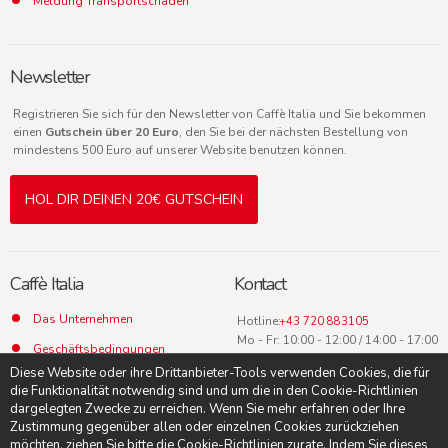
Meldung Transportschäden
Newsletter
Registrieren Sie sich für den Newsletter von Caffè Italia und Sie bekommen
einen
Gutschein über 20 Euro
, den Sie bei der nächsten Bestellung von
mindestens 500 Euro auf unserer Website benutzen können.
HOL DIR DEINEN 20€ GUTSCHEIN
Caffè Italia
Kontact
Das Unternehmen
Hotline:
+43 720 883105
Mo - Fr: 10:00 - 12:00 / 14:00 - 17:00
Geschäftsbedingungen
Uhr
Diese Website oder ihre Drittanbieter-Tools verwenden Cookies, die für
Datenschutz
die Funktionalität notwendig sind und um die in den Cookie-Richtlinien
dargelegten Zwecke zu erreichen. Wenn Sie mehr erfahren oder Ihre
Kontact
Zustimmung gegenüber allen oder einzelnen Cookies zurückziehen
möchten, ziehen Sie bitte die Cookie-Richtlinien zurate. Indem Sie dieses