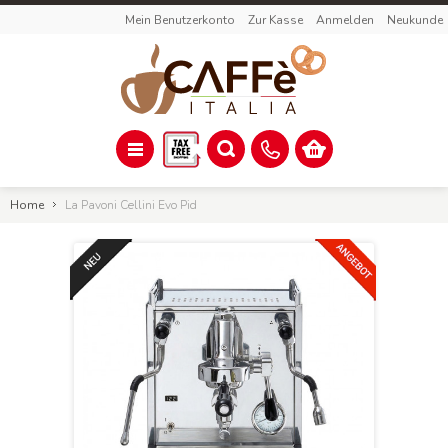
Mein Benutzerkonto
Zur Kasse
Anmelden
Neukunde
Home
La Pavoni Cellini Evo Pid