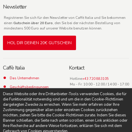
Newsletter
Registrieren Sie sich für den Newsletter von Caffè Italia und Sie bekommen
einen
Gutschein über 20 Euro
, den Sie bei der nächsten Bestellung von
mindestens 500 Euro auf unserer Website benutzen können.
HOL DIR DEINEN 20€ GUTSCHEIN
Caffè Italia
Kontact
Das Unternehmen
Hotline:
+43 720 883105
Mo - Fr: 10:00 - 12:00 / 14:00 - 17:00
Geschäftsbedingungen
Uhr
Diese Website oder ihre Drittanbieter-Tools verwenden Cookies, die für
Datenschutz
die Funktionalität notwendig sind und um die in den Cookie-Richtlinien
dargelegten Zwecke zu erreichen. Wenn Sie mehr erfahren oder Ihre
Kontact
Zustimmung gegenüber allen oder einzelnen Cookies zurückziehen
möchten, ziehen Sie bitte die Cookie-Richtlinien zurate. Indem Sie dieses
Banner schließen, die Seite nach unten scrollen, einen Link anklicken oder
Ihre Recherche auf andere Weise fortsetzen, erklären Sie sich mit dem
Gebrauch von Cookies einverstanden.
© Caffè Italia -
Suche AGB
-
Impressum
-
Datenschutzerklärung
-
Cookie-