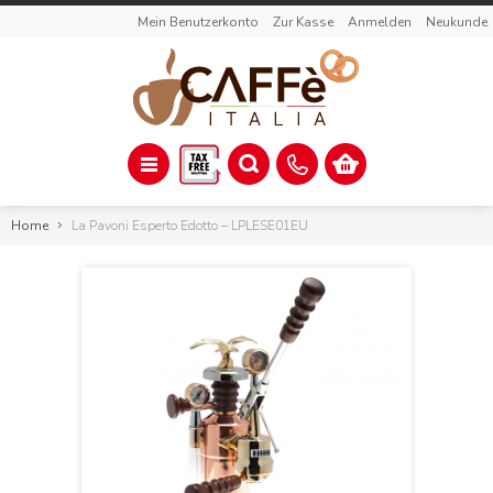
Mein Benutzerkonto
Zur Kasse
Anmelden
Neukunde
Home
La Pavoni Esperto Edotto – LPLESE01EU