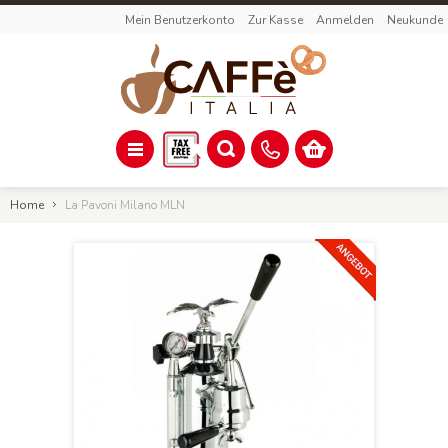
Mein Benutzerkonto
Zur Kasse
Anmelden
Neukunde
Home
La Pavoni Milano MLN