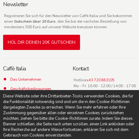
Newsletter
Registrieren Sie sich für den Newsletter von Caffè Italia und Sie bekommen
einen
Gutschein über 20 Euro
, den Sie bei der nächsten Bestellung von
mindestens 500 Euro auf unserer Website benutzen können.
HOL DIR DEINEN 20€ GUTSCHEIN
Caffè Italia
Kontact
Das Unternehmen
Hotline:
+43 720 883105
Mo - Fr: 10:00 - 12:00 / 14:00 - 17:00
Geschäftsbedingungen
Uhr
Diese Website oder ihre Drittanbieter-Tools verwenden Cookies, die für
Datenschutz
die Funktionalität notwendig sind und um die in den Cookie-Richtlinien
dargelegten Zwecke zu erreichen. Wenn Sie mehr erfahren oder Ihre
Kontact
Zustimmung gegenüber allen oder einzelnen Cookies zurückziehen
möchten, ziehen Sie bitte die Cookie-Richtlinien zurate. Indem Sie dieses
Banner schließen, die Seite nach unten scrollen, einen Link anklicken oder
Ihre Recherche auf andere Weise fortsetzen, erklären Sie sich mit dem
Gebrauch von Cookies einverstanden.
© Caffè Italia -
Suche AGB
-
Impressum
-
Datenschutzerklärung
-
Cookie-