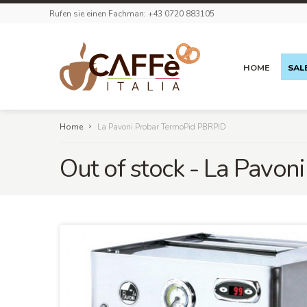
Rufen sie einen Fachman: +43 0720 883105
HOME
SAL
Home
La Pavoni Probar TermoPid PBRPID
Out of stock - La Pavoni