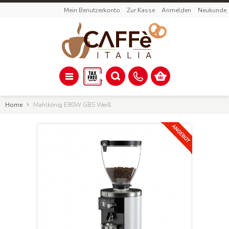
Mein Benutzerkonto
Zur Kasse
Anmelden
Neukunde
Home
Mahlkönig E80W GBS Weiß