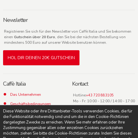
Newsletter
Registrieren Sie sich für den Newsletter von Caffè Italia und Sie bekommen
einen
Gutschein über 20 Euro
, den Sie bei der nächsten Bestellung von
mindestens 500 Euro auf unserer Website benutzen können.
HOL DIR DEINEN 20€ GUTSCHEIN
Caffè Italia
Kontact
Das Unternehmen
Hotline:
+43 720 883105
Mo - Fr: 10:00 - 12:00 / 14:00 - 17:00
Geschäftsbedingungen
Uhr
Diese Website oder ihre Drittanbieter-Tools verwenden Cookies, die für
Datenschutz
die Funktionalität notwendig sind und um die in den Cookie-Richtlinien
dargelegten Zwecke zu erreichen. Wenn Sie mehr erfahren oder Ihre
Kontact
Zustimmung gegenüber allen oder einzelnen Cookies zurückziehen
möchten, ziehen Sie bitte die Cookie-Richtlinien zurate. Indem Sie dieses