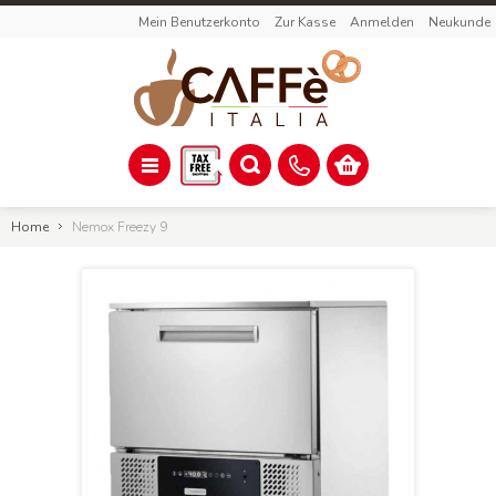
Mein Benutzerkonto
Zur Kasse
Anmelden
Neukunde
Home
Nemox Freezy 9