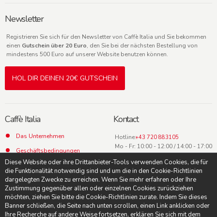
Newsletter
Registrieren Sie sich für den Newsletter von Caffè Italia und Sie bekommen
einen
Gutschein über 20 Euro
, den Sie bei der nächsten Bestellung von
mindestens 500 Euro auf unserer Website benutzen können.
HOL DIR DEINEN 20€ GUTSCHEIN
Caffè Italia
Kontact
Das Unternehmen
Hotline:
+43 720 883105
Mo - Fr: 10:00 - 12:00 / 14:00 - 17:00
Geschäftsbedingungen
Uhr
Diese Website oder ihre Drittanbieter-Tools verwenden Cookies, die für
Datenschutz
die Funktionalität notwendig sind und um die in den Cookie-Richtlinien
dargelegten Zwecke zu erreichen. Wenn Sie mehr erfahren oder Ihre
Kontact
Zustimmung gegenüber allen oder einzelnen Cookies zurückziehen
möchten, ziehen Sie bitte die Cookie-Richtlinien zurate. Indem Sie dieses
Banner schließen, die Seite nach unten scrollen, einen Link anklicken oder
Ihre Recherche auf andere Weise fortsetzen, erklären Sie sich mit dem