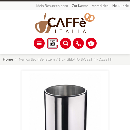
Mein Benutzerkonto
Zur Kasse
Anmelden
Neukunde
Home
Nemox Set 4 Behältern 7,1 L - GELATO SWEET 4 POZZETTI