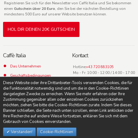
Registrieren Sie sich für den Newsletter von Caffè Italia und Sie bekommen
einen
Gutschein über 20 Euro
, den Sie bei der nächsten Bestellung von
mindestens 500 Euro auf unserer Website benutzen können.
HOL DIR DEINEN 20€ GUTSCHEIN
Caffè Italia
Kontact
Das Unternehmen
Hotline:
+43 720 883105
Mo - Fr: 10:00 - 12:00 / 14:00 - 17:00
Geschäftsbedingungen
Uhr
Diese Website oder ihre Drittanbieter-Tools verwenden Cookies, die für
Datenschutz
die Funktionalität notwendig sind und um die in den Cookie-Richtlinien
dargelegten Zwecke zu erreichen. Wenn Sie mehr erfahren oder Ihre
Kontact
Zustimmung gegenüber allen oder einzelnen Cookies zurückziehen
möchten, ziehen Sie bitte die Cookie-Richtlinien zurate. Indem Sie dieses
Banner schließen, die Seite nach unten scrollen, einen Link anklicken oder
Ihre Recherche auf andere Weise fortsetzen, erklären Sie sich mit dem
Gebrauch von Cookies einverstanden.
© Caffè Italia -
Suche AGB
-
Impressum
-
Datenschutzerklärung
-
Cookie-
Richtlinien
Verstanden!
Cookie-Richtlinien
Akzeptierte Zahlungen: