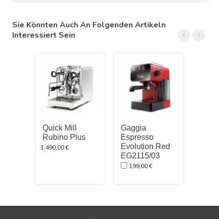
Sie Könnten Auch An Folgenden Artikeln
Interessiert Sein
Quick Mill
Gaggia
Quick
Rubino Plus
Espresso
Carol
Evolution Red
Edels
1.490,00 €
EG2115/03
1.18
199,00 €