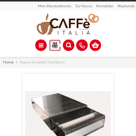
Mein Benutzerkonto
Zur Kasse
Anmelden
Neukunde
Home
Nuova Simonelli Inox Basis