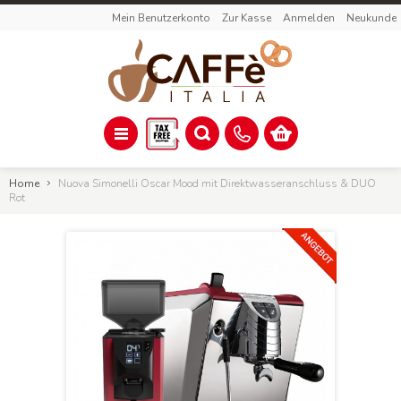
Mein Benutzerkonto
Zur Kasse
Anmelden
Neukunde
Home
Nuova Simonelli Oscar Mood mit Direktwasseranschluss & DUO
Rot