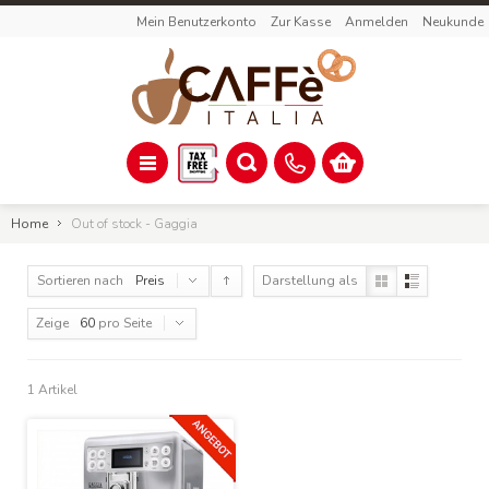
Mein Benutzerkonto
Zur Kasse
Anmelden
Neukunde
Home
Out of stock - Gaggia
Sortieren nach
Preis
Darstellung als
Zeige
60
pro Seite
1 Artikel