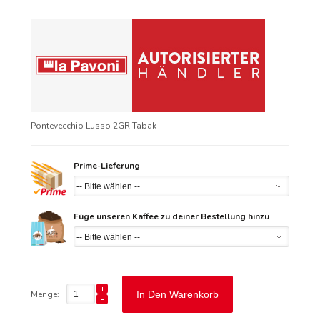
Pontevecchio Lusso 2GR Tabak
Prime-Lieferung
Füge unseren Kaffee zu deiner Bestellung hinzu
Menge:
In Den Warenkorb