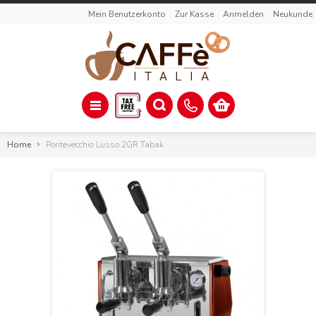
Mein Benutzerkonto
Zur Kasse
Anmelden
Neukunde
Home
Pontevecchio Lusso 2GR Tabak