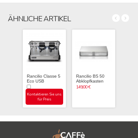
ÄHNLICHE ARTIKEL
Rancilio Classe 5
Rancilio BS 50
Rancil
Eco USB
Abklopfkasten
58mm
149,00 €
79,
Kontaktieren Sie uns
für Preis