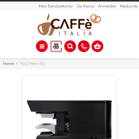
Mein Benutzerkonto
Zur Kasse
Anmelden
Neukunde
Home
PUQ Press M2