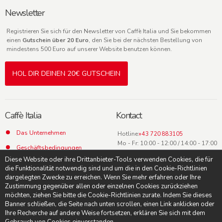
Newsletter
Registrieren Sie sich für den Newsletter von Caffè Italia und Sie bekommen
einen
Gutschein über 20 Euro
, den Sie bei der nächsten Bestellung von
mindestens 500 Euro auf unserer Website benutzen können.
HOL DIR DEINEN 20€ GUTSCHEIN
Caffè Italia
Kontact
Das Unternehmen
Hotline:
+43 720 883105
Mo - Fr: 10:00 - 12:00 / 14:00 - 17:00
Geschäftsbedingungen
Uhr
Diese Website oder ihre Drittanbieter-Tools verwenden Cookies, die für
Datenschutz
die Funktionalität notwendig sind und um die in den Cookie-Richtlinien
dargelegten Zwecke zu erreichen. Wenn Sie mehr erfahren oder Ihre
Kontact
Zustimmung gegenüber allen oder einzelnen Cookies zurückziehen
möchten, ziehen Sie bitte die Cookie-Richtlinien zurate. Indem Sie dieses
Banner schließen, die Seite nach unten scrollen, einen Link anklicken oder
Ihre Recherche auf andere Weise fortsetzen, erklären Sie sich mit dem