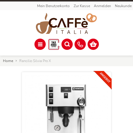
Mein Benutzerkonto
Zur Kasse
Anmelden
Neukunde
Home
Rancilio Silvia Pro X