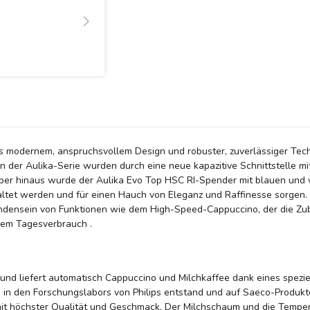
us modernem, anspruchsvollem Design und robuster, zuverlässiger Tech
der Aulika-Serie wurden durch eine neue kapazitive Schnittstelle mit 
über hinaus wurde der Aulika Evo Top HSC RI-Spender mit blauen und
tet werden und für einen Hauch von Eleganz und Raffinesse sorgen. Sc
densein von Funktionen wie dem High-Speed-Cappuccino, der die Zuber
ohem Tagesverbrauch .
t und liefert automatisch Cappuccino und Milchkaffee dank eines spez
das in den Forschungslabors von Philips entstand und auf Saeco-Prod
it höchster Qualität und Geschmack. Der Milchschaum und die Temperat