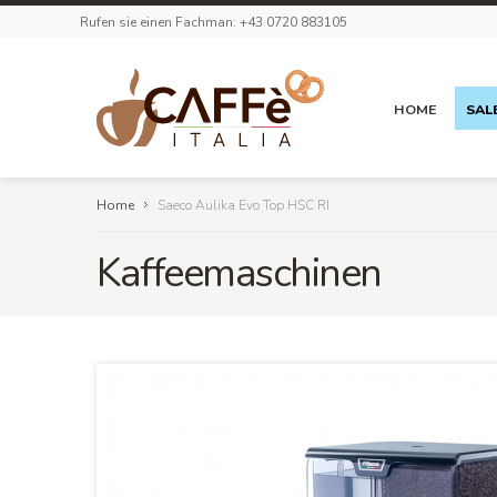
Rufen sie einen Fachman: +43 0720 883105
HOME
SAL
Home
Saeco Aulika Evo Top HSC RI
Kaffeemaschinen