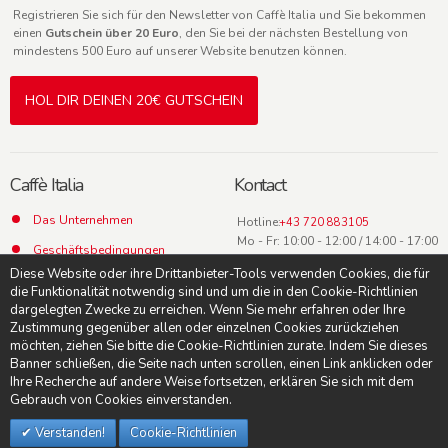
Registrieren Sie sich für den Newsletter von Caffè Italia und Sie bekommen
einen
Gutschein über 20 Euro
, den Sie bei der nächsten Bestellung von
mindestens 500 Euro auf unserer Website benutzen können.
HOL DIR DEINEN 20€ GUTSCHEIN
Caffè Italia
Kontact
Das Unternehmen
Hotline:
+43 720 883105
Mo - Fr: 10:00 - 12:00 / 14:00 - 17:00
Geschäftsbedingungen
Uhr
Diese Website oder ihre Drittanbieter-Tools verwenden Cookies, die für
Datenschutz
die Funktionalität notwendig sind und um die in den Cookie-Richtlinien
dargelegten Zwecke zu erreichen. Wenn Sie mehr erfahren oder Ihre
Kontact
Zustimmung gegenüber allen oder einzelnen Cookies zurückziehen
möchten, ziehen Sie bitte die Cookie-Richtlinien zurate. Indem Sie dieses
Banner schließen, die Seite nach unten scrollen, einen Link anklicken oder
Ihre Recherche auf andere Weise fortsetzen, erklären Sie sich mit dem
Gebrauch von Cookies einverstanden.
© Caffè Italia -
Suche AGB
-
Impressum
-
Datenschutzerklärung
-
Cookie-
Richtlinien
Verstanden!
Cookie-Richtlinien
Akzeptierte Zahlungen: