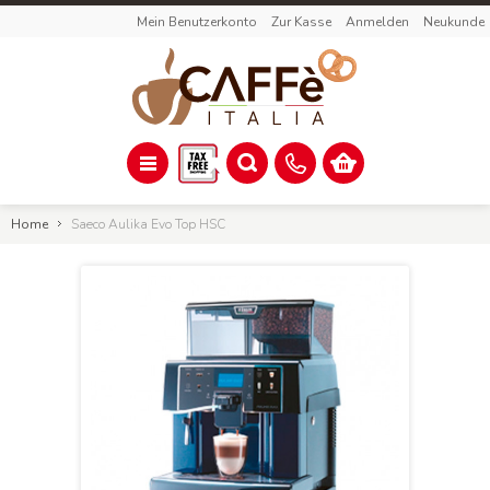
Mein Benutzerkonto
Zur Kasse
Anmelden
Neukunde
Home
Saeco Aulika Evo Top HSC