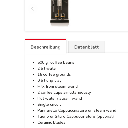
Beschreibung
Datenblatt
500 gr coffee beans
2,5 l water
15 coffee grounds
0,5 l drip tray
Milk from steam wand
2 coffee cups simultaneously
Hot water / steam wand
Single circuit
Pannarello Cappuccinatore on steam wand
Tuono or Siluro Cappuccinatore (optional)
Ceramic blades