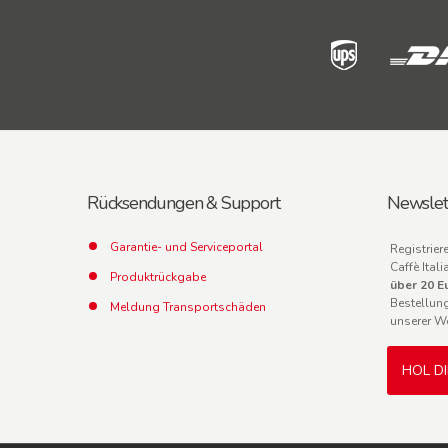
Rücksendungen & Support
Newslet
Garantie- und Serviceportal
Registrier
Caffè Ita
Produktrückgabe
über 20 E
Bestellun
Meldung Transportschäden
unserer W
HOL D