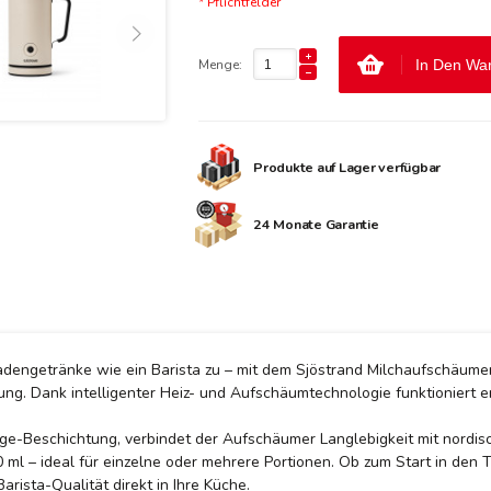
* Pflichtfelder
Menge:
In Den Wa
Produkte auf Lager verfügbar
24 Monate Garantie
dengetränke wie ein Barista zu – mit dem Sjöstrand Milchaufschäumer.
 Dank intelligenter Heiz- und Aufschäumtechnologie funktioniert er mi
ge-Beschichtung, verbindet der Aufschäumer Langlebigkeit mit nordisch
ml – ideal für einzelne oder mehrere Portionen. Ob zum Start in den 
rista-Qualität direkt in Ihre Küche.