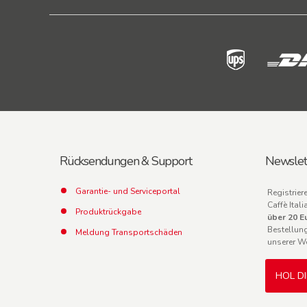
Rücksendungen & Support
Newslet
Garantie- und Serviceportal
Registrier
Caffè Ita
Produktrückgabe
über 20 E
Bestellun
Meldung Transportschäden
unserer W
HOL D