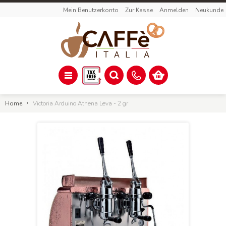
Mein Benutzerkonto
Zur Kasse
Anmelden
Neukunde
Home
Victoria Arduino Athena Leva - 2 gr