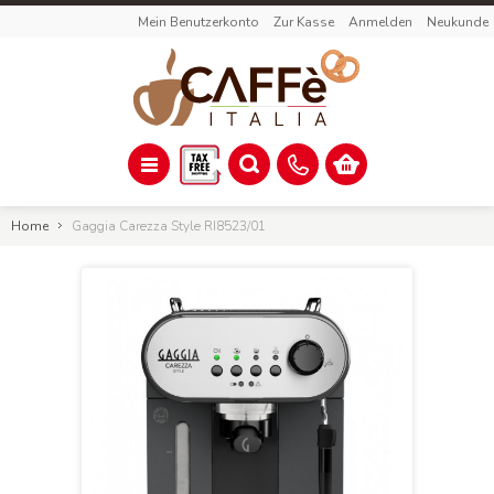
Mein Benutzerkonto
Zur Kasse
Anmelden
Neukunde
Home
Gaggia Carezza Style RI8523/01