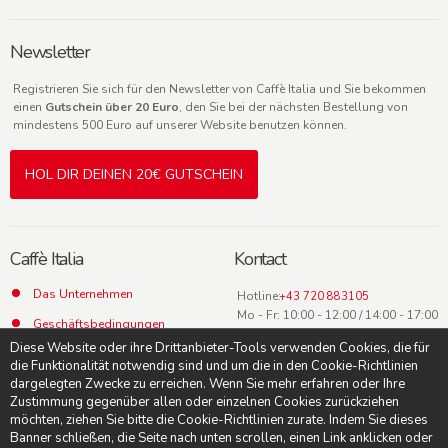
Newsletter
Registrieren Sie sich für den Newsletter von Caffè Italia und Sie bekommen
einen
Gutschein über 20 Euro
, den Sie bei der nächsten Bestellung von
mindestens 500 Euro auf unserer Website benutzen können.
HOL DIR DEINEN 20€ GUTSCHEIN
Caffè Italia
Kontact
Das Unternehmen
Hotline:
+43 720 883105
Mo - Fr: 10:00 - 12:00 / 14:00 - 17:00
Geschäftsbedingungen
Uhr
Diese Website oder ihre Drittanbieter-Tools verwenden Cookies, die für
Datenschutz
die Funktionalität notwendig sind und um die in den Cookie-Richtlinien
dargelegten Zwecke zu erreichen. Wenn Sie mehr erfahren oder Ihre
Kontact
Zustimmung gegenüber allen oder einzelnen Cookies zurückziehen
möchten, ziehen Sie bitte die Cookie-Richtlinien zurate. Indem Sie dieses
Banner schließen, die Seite nach unten scrollen, einen Link anklicken oder