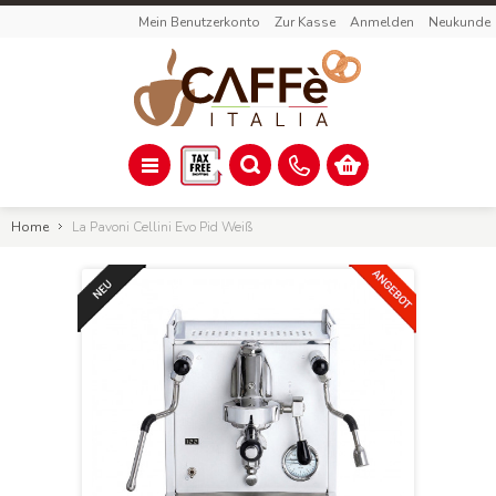
Mein Benutzerkonto
Zur Kasse
Anmelden
Neukunde
Home
La Pavoni Cellini Evo Pid Weiß