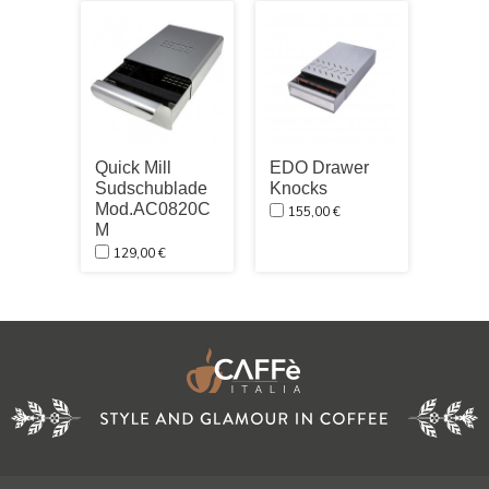
Quick Mill
EDO Drawer
Nuov
Sudschublade
Knocks
Simo
Mod.AC0820C
Schw
155,00 €
M
470,
129,00 €