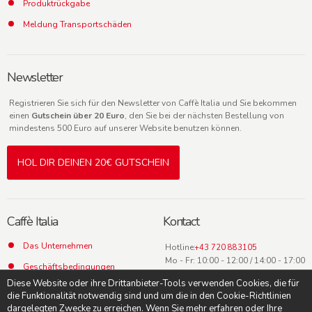
Produktrückgabe
Meldung Transportschäden
Newsletter
Registrieren Sie sich für den Newsletter von Caffè Italia und Sie bekommen
einen
Gutschein über 20 Euro
, den Sie bei der nächsten Bestellung von
mindestens 500 Euro auf unserer Website benutzen können.
HOL DIR DEINEN 20€ GUTSCHEIN
Caffè Italia
Kontact
Das Unternehmen
Hotline:
+43 720 883105
Mo - Fr: 10:00 - 12:00 / 14:00 - 17:00
Geschäftsbedingungen
Uhr
Diese Website oder ihre Drittanbieter-Tools verwenden Cookies, die für
Datenschutz
die Funktionalität notwendig sind und um die in den Cookie-Richtlinien
dargelegten Zwecke zu erreichen. Wenn Sie mehr erfahren oder Ihre
Kontact