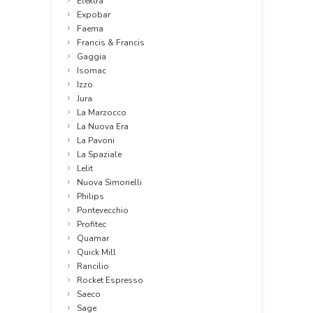
Elektra
Expobar
Faema
Francis & Francis
Gaggia
Isomac
Izzo
Jura
La Marzocco
La Nuova Era
La Pavoni
La Spaziale
Lelit
Nuova Simonelli
Philips
Pontevecchio
Profitec
Quamar
Quick Mill
Rancilio
Rocket Espresso
Saeco
Sage