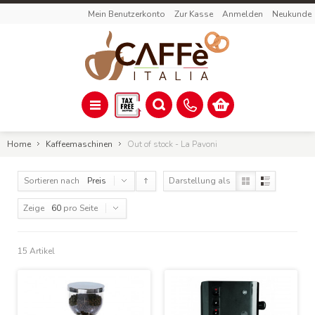
Mein Benutzerkonto
Zur Kasse
Anmelden
Neukunde
Home
Kaffeemaschinen
Out of stock - La Pavoni
Sortieren nach
Preis
Darstellung als
Zeige
60
pro Seite
15 Artikel